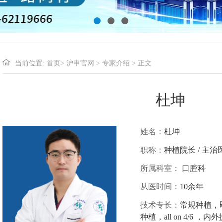
当前位置:
首页
>
沪申官网
>
专家介绍
> 正文
杜坤
姓名：
杜坤
职称：
种植院长 / 主治
所属科室：
口腔科
从医时间：
10余年
技术专长：
常规种植，
种植，all on 4/6 ，